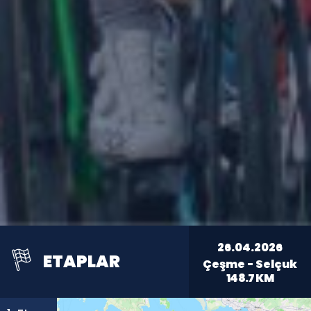
26.04.2026
ETAPLAR
Çeşme - Selçuk
148.7
KM