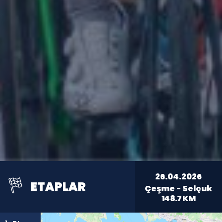
26.04.2026
ETAPLAR
Çeşme - Selçuk
148.7
KM