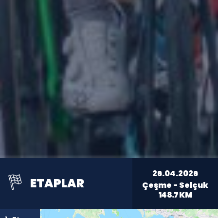
26.04.2026
ETAPLAR
Çeşme - Selçuk
148.7
KM