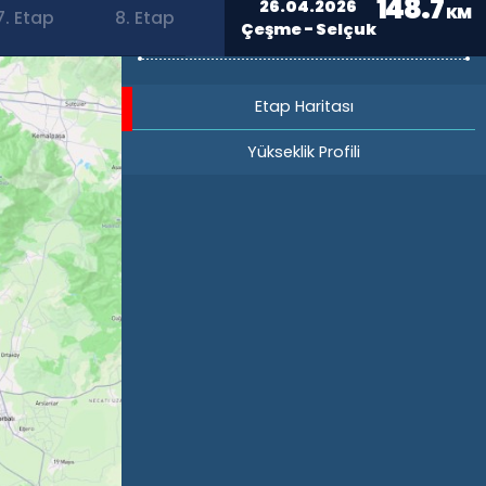
148.7
26.04.2026
KM
7. Etap
8. Etap
Çeşme - Selçuk
Etap Haritası
Yükseklik Profili