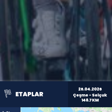
26.04.2026
ETAPLAR
Çeşme - Selçuk
148.7
KM