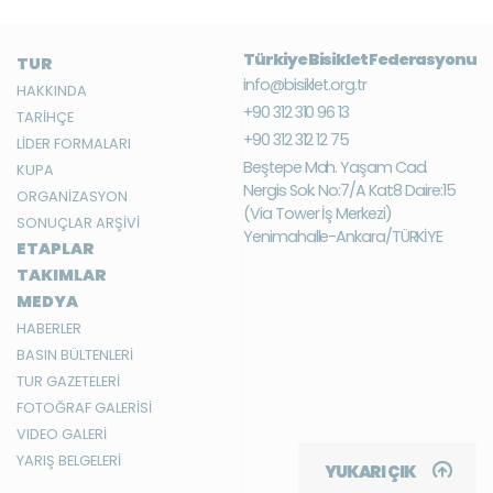
Türkiye Bisiklet Federasyonu
TUR
info@bisiklet.org.tr
HAKKINDA
+90 312 310 96 13
TARİHÇE
+90 312 312 12 75
LİDER FORMALARI
Beştepe Mah. Yaşam Cad.
KUPA
Nergis Sok. No:7/A Kat:8 Daire:15
ORGANİZASYON
(Via Tower İş Merkezi)
SONUÇLAR ARŞİVİ
Yenimahalle-Ankara/TÜRKİYE
ETAPLAR
TAKIMLAR
MEDYA
HABERLER
BASIN BÜLTENLERİ
TUR GAZETELERİ
FOTOĞRAF GALERİSİ
VIDEO GALERİ
YARIŞ BELGELERİ
YUKARI ÇIK